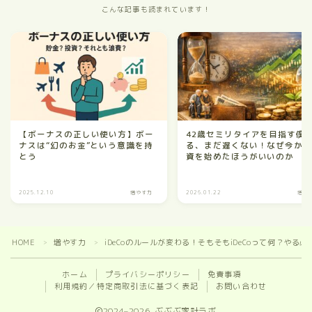
こんな記事も読まれています！
【ボーナスの正しい使い方】ボー
42歳セミリタイアを目指す僕
ナスは“幻のお金”という意識を持
る、まだ遅くない！なぜ今か
とう
資を始めたほうがいいのか
2025.12.10
増やす力
2026.01.22
増や
HOME
増やす力
iDeCoのルールが変わる！そもそもiDeCoって何？やる
＞
＞
ホーム
プライバシーポリシー
免責事項
利用規約／特定商取引法に基づく表記
お問い合わせ
2024–2026 ぶぶぶ家計ラボ