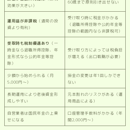
60歳まで原則引き出せない
効果が大きい）
受け取り時に税金がかかる
運用益が非課税
（通常の投
（退職所得控除や公的年金等
資より有利）
控除の範囲内なら非課税可）
受取時も税制優遇あり
（一
時金なら退職所得控除、年
受け取り方によっては税負担
金形式なら公的年金等控
が増える（出口戦略が必要）
除）
少額から始められる（月
掛金の変更は年1回しかでき
5,000円〜）
ない
長期運用により老後資金形
元本割れのリスクがある（運
成しやすい
用商品による）
自営業者は国民年金の上乗
口座管理手数料がかかる（年
せになる
間2,000円〜）