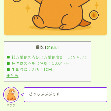
目次
[
非表示
]
■ 総支給額の内訳（支給額合計：339,457）
■ 控除額の内訳（合計：60,047円）
■ 手取り額：279,410円
まとめ
どうもぶぶぶです
ぶぶぶ