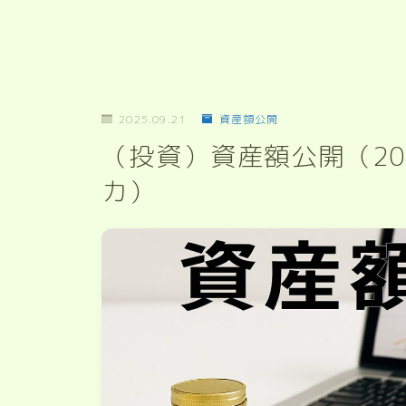
2025.09.21
資産額公開
（投資）資産額公開（20
カ）