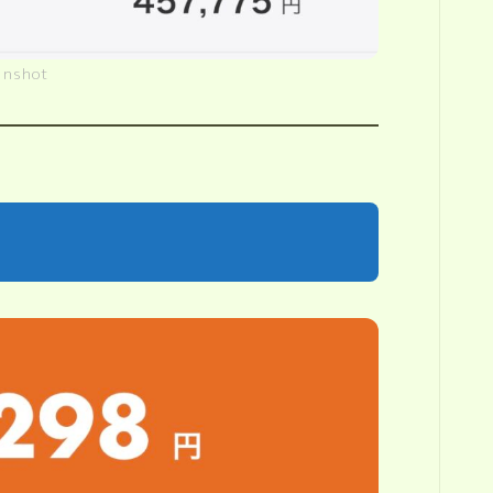
enshot