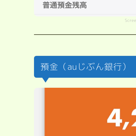
Scre
預金（auじぶん銀行）