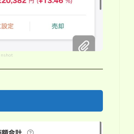
enshot