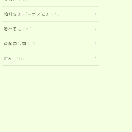
給料公開.ボーナス公開
29
貯める力
19
資産額公開
119
雑記
192