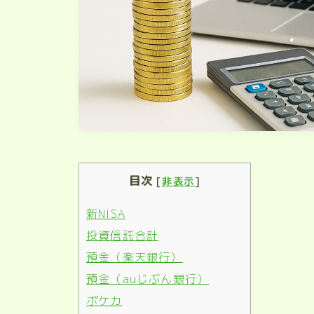
目次
[
非表示
]
新NISA
投資信託合計
預金（楽天銀行）
預金（auじぶん銀行）
ポケカ