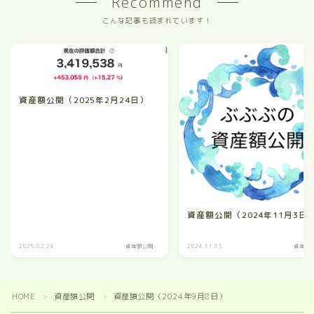
Recommend
こんな記事も読まれています！
資産額公開（2025年2月24日）
資産額公開（2024年11月3日
2025.02.24
資産額公開
2024.11.03
資産額
HOME
資産額公開
資産額公開（2024年9月8日）
＞
＞