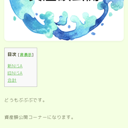
目次
[
非表示
]
新NISA
旧NISA
合計
どうもぶぶぶです。
資産額公開コーナーになります。