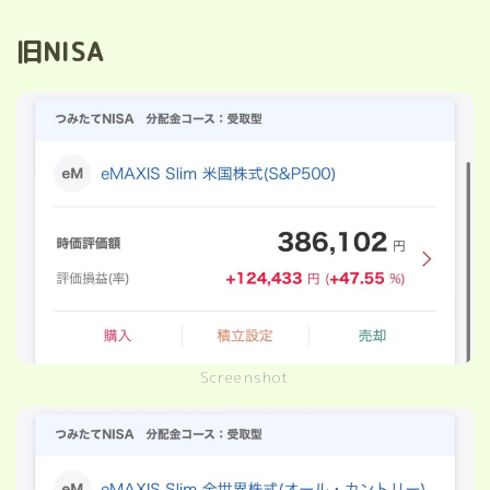
旧NISA
Screenshot