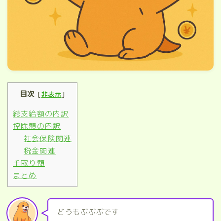
目次
[
非表示
]
総支給額の内訳
控除額の内訳
社会保険関連
税金関連
手取り額
まとめ
どうもぶぶぶです