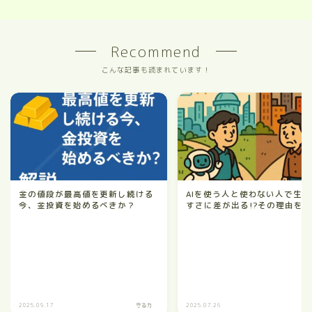
Recommend
こんな記事も読まれています！
金の値段が最高値を更新し続ける
AIを使う人と使わない人で生き
今、金投資を始めるべきか？
すさに差が出る!?その理由を
2025.09.17
守る力
2025.07.26
守