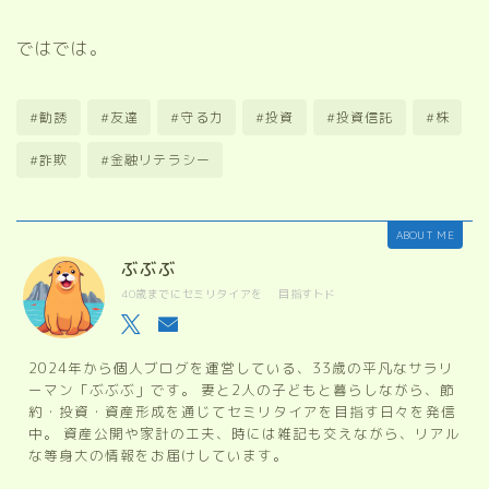
ではでは。
#勧誘
#友達
#守る力
#投資
#投資信託
#株
#詐欺
#金融リテラシー
ABOUT ME
ぶぶぶ
40歳までにセミリタイアを 目指すトド
2024年から個人ブログを運営している、33歳の平凡なサラリ
ーマン「ぶぶぶ」です。 妻と2人の子どもと暮らしながら、節
約・投資・資産形成を通じてセミリタイアを目指す日々を発信
中。 資産公開や家計の工夫、時には雑記も交えながら、リアル
な等身大の情報をお届けしています。