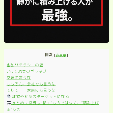
目次
[
非表示
]
金融リテラシーの壁
SNSと現実のギャップ
友達に言うな
もちろん、会社でも言うな
そして──家族にも言うな
詐欺や勧誘のターゲットになる
まとめ：投資は“話す”ものではなく、“積み上げ
る”もの