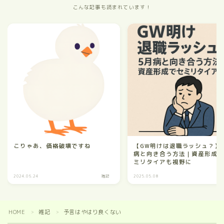
こんな記事も読まれています！
こりゃあ、価格破壊ですね
【GW明けは退職ラッシュ？】
病と向き合う方法｜資産形成
ミリタイアも視野に
2024.06.24
雑記
2025.05.08
HOME
雑記
予言はやはり良くない
＞
＞