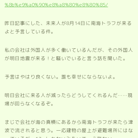
%8b%e9%a0%90%e8%a8%80%e8%80%85/
昨日記事にした、未来人が8月14日に南海トラフが来る
よと予言している件。
私の会社は外国人が多く働いているんだが、その外国人
が明日地震が来る！と騒いでいると言う話を聞いた。
予言はやはり良くない。誰も幸せにならないよ。
明日会社に来る人が減ったらどうしてくれるんだ……現
場が回らなくなるぞ。
まじで会社が海の真横にあるから南海トラフが来たら津
波で流されると思う。一応建物の屋上が避難場所にはな