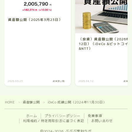
資産額公開（2025年3月23日）
（投資）資産額公開（2026年
12日）（iDeCo &ビットコイ
&NTT）
2025.03.23
資産額公開
2026.04.12
資産額
HOME
資産額公開
iDeCo 成績公開（2024年11月30日）
＞
＞
ホーム
プライバシーポリシー
免責事項
利用規約／特定商取引法に基づく表記
お問い合わせ
2024–2026 ぶぶぶ家計ラボ