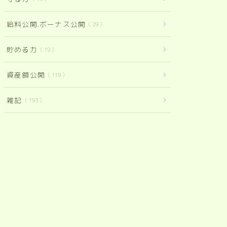
給料公開.ボーナス公開
29
貯める力
19
資産額公開
119
雑記
193