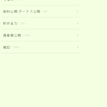
給料公開.ボーナス公開
29
貯める力
19
資産額公開
119
雑記
193