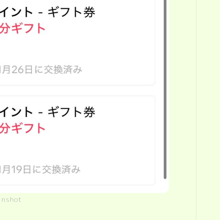
enshot