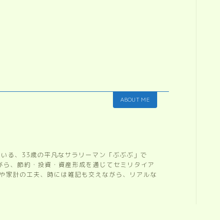
ABOUT ME
ている、33歳の平凡なサラリーマン「ぶぶぶ」で
ながら、節約・投資・資産形成を通じてセミリタイア
開や家計の工夫、時には雑記も交えながら、リアルな
。