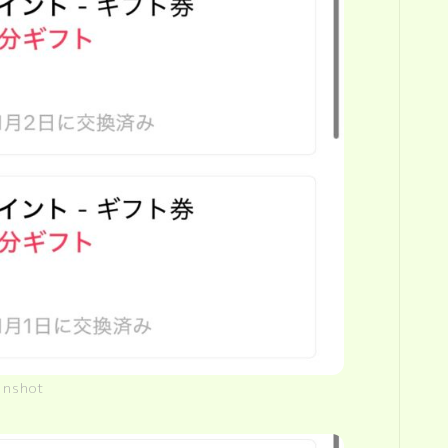
enshot