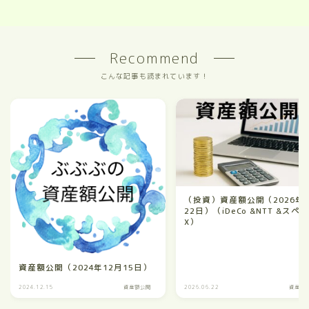
Recommend
こんな記事も読まれています！
（投資）資産額公開（2026年
22日）（iDeCo &NTT &スペ
X）
資産額公開（2024年12月15日）
2024.12.15
資産額公開
2026.06.22
資産額