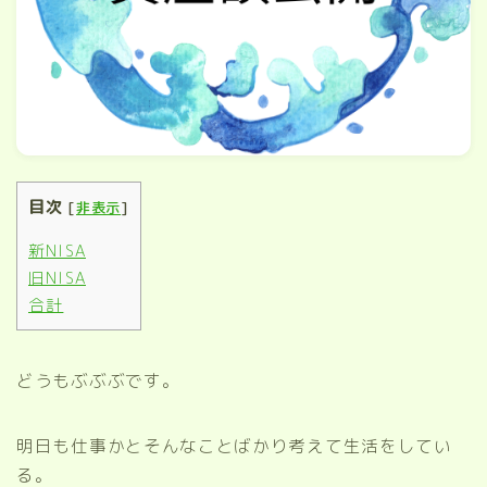
目次
[
非表示
]
新NISA
旧NISA
合計
どうもぶぶぶです。
明日も仕事かとそんなことばかり考えて生活をしてい
る。