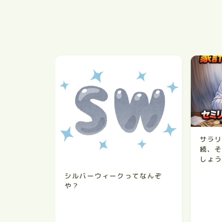
サラ
続、
しょ
シルバーウィークってなんぞ
や？