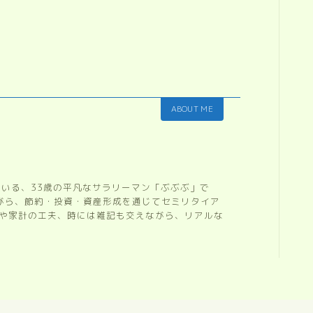
ABOUT ME
ている、33歳の平凡なサラリーマン「ぶぶぶ」で
ながら、節約・投資・資産形成を通じてセミリタイア
開や家計の工夫、時には雑記も交えながら、リアルな
。