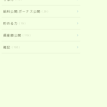
給料公開.ボーナス公開
29
貯める力
19
資産額公開
119
雑記
193