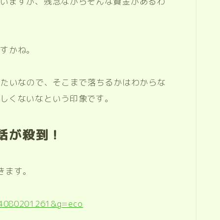
思いますが、残念ながらそんな資金があるわ
ですかね。
みたいなので、そこまで落ちるかはわからな
かしくないなという印象です。
話が殺到！
きます。
024080201261&g=eco