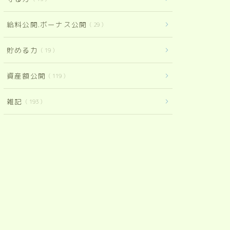
給料公開.ボーナス公開
29
貯める力
19
資産額公開
119
雑記
193