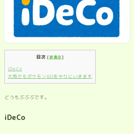
目次
[
非表示
]
iDeCo
大雨でもポケモンGOをやりにいきます
どうもぶぶぶです。
iDeCo