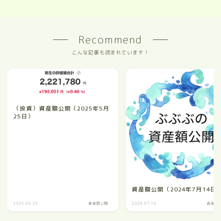
Recommend
こんな記事も読まれています！
（投資）資産額公開（2025年5月
25日）
資産額公開（2024年7月14日
2025.05.25
資産額公開
2024.07.14
資産額