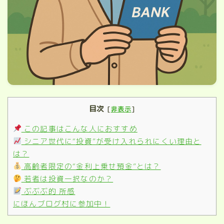
目次
[
非表示
]
この記事はこんな人におすすめ
シニア世代に“投資”が受け入れられにくい理由と
は？
高齢者限定の“金利上乗せ預金”とは？
若者は投資一択なのか？
ぶぶぶ的 所感
にほんブログ村に参加中！