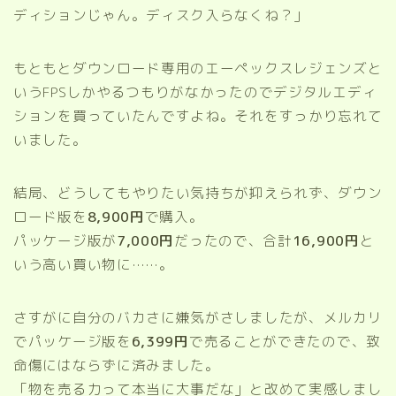
ディションじゃん。ディスク入らなくね？」
もともとダウンロード専用のエーペックスレジェンズと
いうFPSしかやるつもりがなかったのでデジタルエディ
ションを買っていたんですよね。それをすっかり忘れて
いました。
結局、どうしてもやりたい気持ちが抑えられず、ダウン
ロード版を
8,900円
で購入。
パッケージ版が
7,000円
だったので、合計
16,900円
と
いう高い買い物に……。
さすがに自分のバカさに嫌気がさしましたが、メルカリ
でパッケージ版を
6,399円
で売ることができたので、致
命傷にはならずに済みました。
「物を売る力って本当に大事だな」と改めて実感しまし