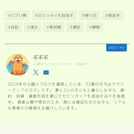
#ジブリ展
#セミリタイを目指す
#使う力
#息抜き
#日記
#清水
#美術館
#雑記
#静岡
ABOUT ME
ぶぶぶ
40歳までにセミリタイアを 目指すトド
2024年から個人ブログを運営している、33歳の平凡なサラリ
ーマン「ぶぶぶ」です。 妻と2人の子どもと暮らしながら、節
約・投資・資産形成を通じてセミリタイアを目指す日々を発信
中。 資産公開や家計の工夫、時には雑記も交えながら、リアル
な等身大の情報をお届けしています。