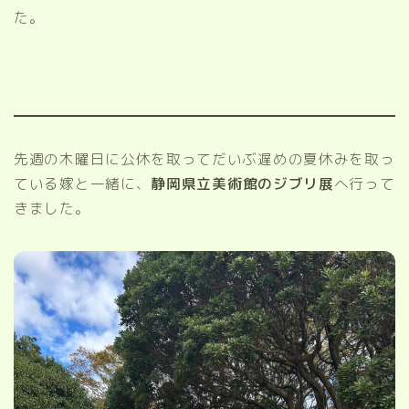
た。
先週の木曜日に公休を取ってだいぶ遅めの夏休みを取っ
ている嫁と一緒に、
静岡県立美術館のジブリ展
へ行って
きました。