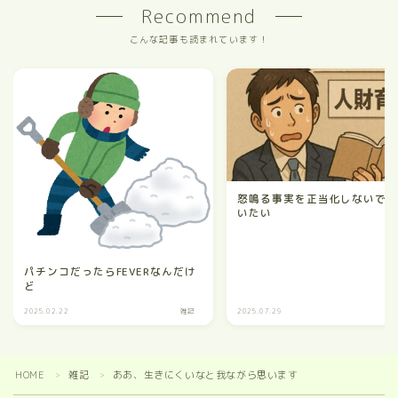
Recommend
こんな記事も読まれています！
怒鳴る事実を正当化しないで
いたい
パチンコだったらFEVERなんだけ
ど
2025.02.22
雑記
2025.07.29
HOME
雑記
ああ、生きにくいなと我ながら思います
＞
＞