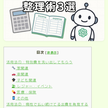
目次
[
非表示
]
活用法①：特別費を洗い出してもらう
家関連
車関連
子ども関連
🏖 レジャー・イベント
医療・保険
その他
活用法②：惰性で払い続けてる出費を発見する