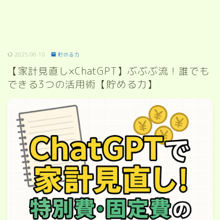
2025.06.18
貯める力
【家計見直し×ChatGPT】ぶぶぶ流！誰でも
できる3つの活用術【貯める力】